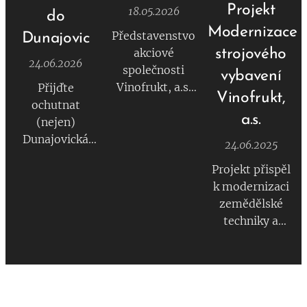
Projekt
18.05.2026
do
Modernizace
Představenstvo
Dunajovic
akciové
strojového
24.06.2026
společnosti
vybavení
Vinofrukt, a.s.
Přijďte
Vinofrukt,
svolává řádnou
ochutnat
a.s.
valnou
(nejen)
hromadu, která
Dunajovická
24.06.2025
se bude konat
vína a posedět s
Projekt přispěl
dne 19. června
cimbálovkou.
k modernizaci
2026 v 8.00
zemědělské
hodin v sídle
Srdečně zveme
techniky a
spol. CHÂTEAU
širokou
zvýšil
VALTICE -
veřejnost na
produktivitu
Vinné sklepy
příjemný před-
práce.
Valtice, a.s. Více
hodový večer u
informací v
vína a